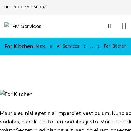
1-800-458-56987
For Kitchen
Home
All Services
...
For Kitchen
Mauris eu nisi eget nisi imperdiet vestibulum. Nunc s
sodales, blandit tortor eu, sodales justo. Morbi tincid
volutpSectetur adipiscing elit, sed do eiusm onsecte