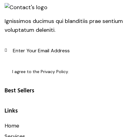
Ignissimos ducimus qui blanditiis prae sentium
voluptatum deleniti.
SUBSC
I agree to the
Privacy Policy
.
Best Sellers
Links
Home
Services