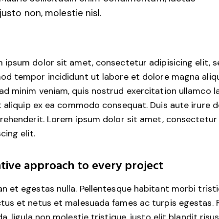
justo non, molestie nisl.
 ipsum dolor sit amet, consectetur adipisicing elit, 
od tempor incididunt ut labore et dolore magna aliqu
ad minim veniam, quis nostrud exercitation ullamco l
ut aliquip ex ea commodo consequat. Duis aute irure d
prehenderit. Lorem ipsum dolor sit amet, consectetur
cing elit.
tive approach to every project
n et egestas nulla. Pellentesque habitant morbi trist
tus et netus et malesuada fames ac turpis egestas. 
a, ligula non molestie tristique, justo elit blandit risus