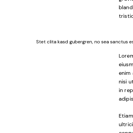
bland
tristi
Stet clita kasd gubergren, no sea sanctus e
Lorem
eiusm
enim 
nisi 
in re
adipis
Etiam
ultri