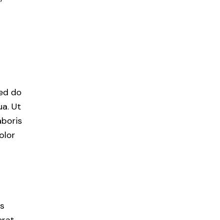
sed do
a. Ut
aboris
olor
us