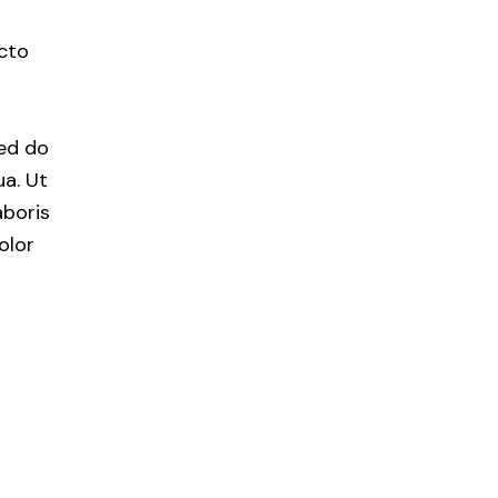
ecto
sed do
a. Ut
aboris
olor