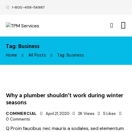
1-800-458-56987
Tag: Business
Home
All Posts
Tag: Business
Why a plumber shouldn’t work during winter
seasons
COMMERCIAL
April 21, 2020
2K
Views
5
Likes
0
Comments
Q Proin faucibus nec mauris a sodales, sed elementum