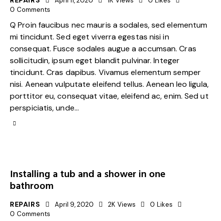
REPAIRS
April 11, 2020
1K
Views
0
Likes
0
Comments
Q Proin faucibus nec mauris a sodales, sed elementum
mi tincidunt. Sed eget viverra egestas nisi in
consequat. Fusce sodales augue a accumsan. Cras
sollicitudin, ipsum eget blandit pulvinar. Integer
tincidunt. Cras dapibus. Vivamus elementum semper
nisi. Aenean vulputate eleifend tellus. Aenean leo ligula,
porttitor eu, consequat vitae, eleifend ac, enim. Sed ut
perspiciatis, unde…
Installing a tub and a shower in one
bathroom
REPAIRS
April 9, 2020
2K
Views
0
Likes
0
Comments