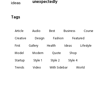
unexpectedly
Tags
Article
Audio
Best
Business
Course
Creative
Design
Fashion
Featured
First
Gallery
Health
Ideas
Lifestyle
Model
Modern
Quote
Shop
Startup
Style 1
Style 2
Style 4
Trends
Video
With Sidebar
World