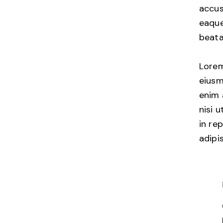
accus
eaque
beata
Lorem
eiusm
enim 
nisi 
in re
adipis