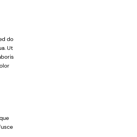
sed do
a. Ut
aboris
olor
ique
Fusce
,