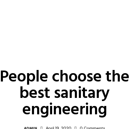
SELECTION
People choose th
best sanitary
engineering
ADMIN
April 19, 2020
0
Comments