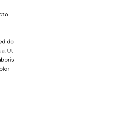
ecto
sed do
a. Ut
aboris
olor