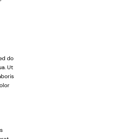
sed do
a. Ut
aboris
olor
us