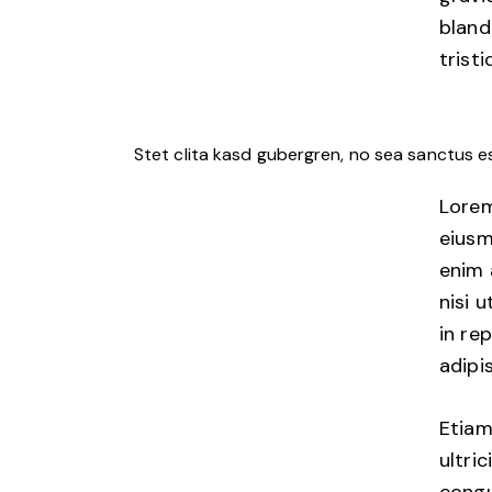
bland
tristi
Stet clita kasd gubergren, no sea sanctus e
Lorem
eiusm
enim 
nisi 
in re
adipis
Etiam
ultri