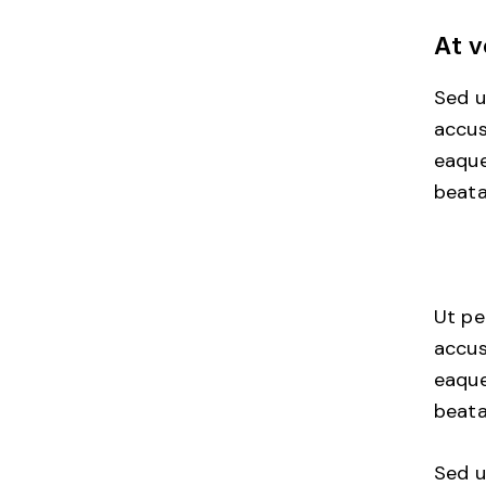
At v
Sed u
accus
eaque
beata
Ut pe
accus
eaque
beata
Sed u