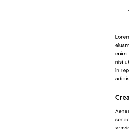
Lorem
eiusm
enim 
nisi 
in re
adipis
Crea
Aenea
senec
gravid