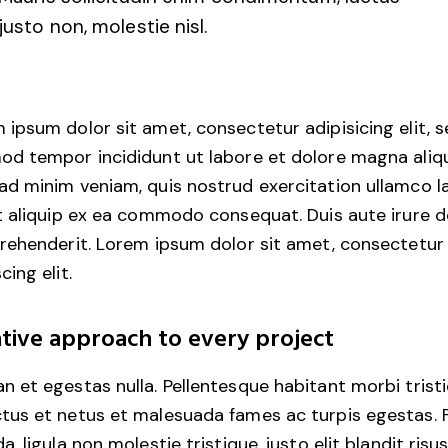
justo non, molestie nisl.
 ipsum dolor sit amet, consectetur adipisicing elit, 
od tempor incididunt ut labore et dolore magna aliqu
ad minim veniam, quis nostrud exercitation ullamco l
ut aliquip ex ea commodo consequat. Duis aute irure d
prehenderit. Lorem ipsum dolor sit amet, consectetur
cing elit.
tive approach to every project
n et egestas nulla. Pellentesque habitant morbi trist
tus et netus et malesuada fames ac turpis egestas. 
a, ligula non molestie tristique, justo elit blandit risus