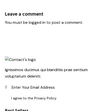
Leave a comment
You must be
logged in
to post a comment.
Ignissimos ducimus qui blanditiis prae sentium
voluptatum deleniti.
SUBSC
I agree to the
Privacy Policy
.
Best Sellers